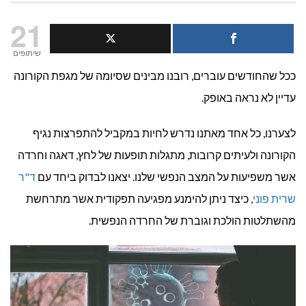
ד"ר
21
שרית
שיתופים
ככל שהחודשים עוברים, רובנו מבינים שסיומה של מגפת הקורונה
פוני:
עדיין לא נראה באופק.
הקורונה
לצערנו, כל אחד מאתנו נדרש לחיות במקביל להתפרצות נגיף
הנפשית
הקורונה ולעיתים קרובות, מתגלות תופעות של לחץ, דאגה וחרדה
כבר
אשר משפיעות על המצב הנפשי שלנו. יצאנו לבדוק ביחד עם
ד"ר
כאן!
שרית פוני
, כיצד ניתן להימנע מפגיעה תפקודית אשר מתרחשת
מהשתלטות הולכת וגוברת של החרדה הנפשית.