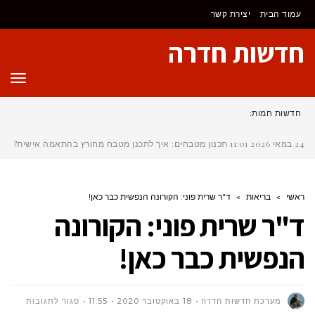
לתוכן
עמוד הבית
יצירת קשר
חדשות חדרה
תפר
חדשות חמות:
24 במאי 2026
11:01
תכנון מטבחים: איך לתכנן מטבח מחורץ בהתאמה אישית?
ראשי
»
בריאות
»
ד"ר שרית פוני: הקורונה הנפשית כבר כאן!
ד"ר שרית פוני: הקורונה
הנפשית כבר כאן!
על
מערכת חדשות חדרה
18 באוקטובר 2020
11:55
סגור לתגובות