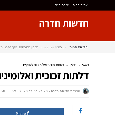
לתוכן
עמוד הבית
יצירת קשר
חדשות חדרה
חדשות חמות:
24 במאי 2026
11:01
תכנון מטבחים: איך לתכנן 
ראשי
»
נדל"ן
»
דלתות זכוכית ואלומיניום לעסקים
דלתות זכוכית ואלומיני
מערכת חדשות חדרה
20 באוקטובר 2020
15:59
סגור
Share