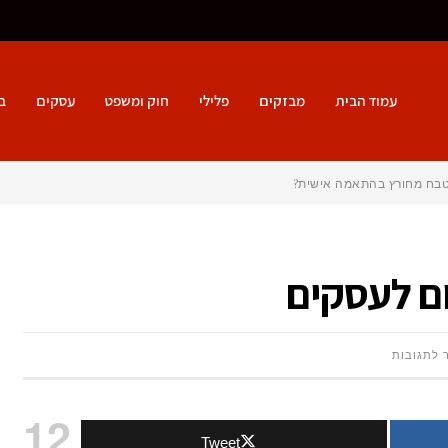
עמוד הבית
מבזקים
פלילי
חוק ומשפט
עסקים
ב
מטבח מחורץ בהתאמה אישית?
ום לעסקים
על
 לתגובות
דלתות
12
Tweet
זכוכית