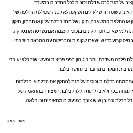
קציב על מנת לרכוש דלת זכוכית לכל החדרים במשרד.
ת
אינו פשוט ודורש לעתים השקעה לא קטנה שכוללת החלפה של
ן או החלפת המשאבה, תיקון של מחזיר דלת עליון או תחתון, תיקון
נה למי שאין…) וכן תיקונים בזכוכית עצמה אם נשרטה או נסדקה.
ל בסיס קבוע כדי שיישארו שקופות ומבריקות עם המראה היוקרתי
לת פלדה משדרת יותר ביטחון בפני פריצות ומעשי שוד כלפי עובדי
במרבית המקרים מדובר בתחושה בלבד.
שמתמחה בדלתות זכוכית על מנת להתקין את הדלת או הדלתות
תמחה בכך ולא בדלתות רגילות בלבד. יש צורך בהתאמה של
ל הדלת וכמובן שיש צורך במנעולים מתאימים וכן הלאה.
פוסט הבא »