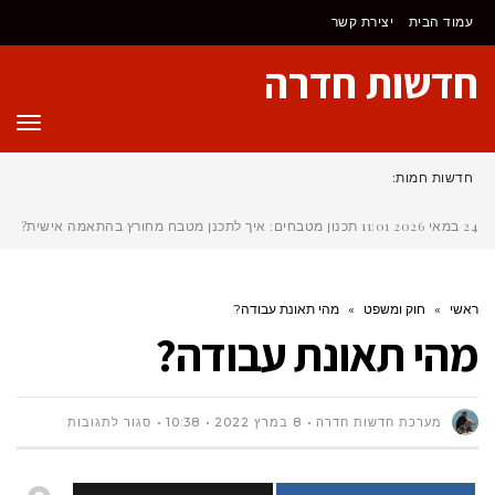
לתוכן
עמוד הבית
יצירת קשר
חדשות חדרה
תפר
חדשות חמות:
24 במאי 2026
11:01
תכנון מטבחים: איך לתכנן מטבח מחורץ בהתאמה אישית?
ראשי
»
חוק ומשפט
»
מהי תאונת עבודה?
מהי תאונת עבודה?
על
מערכת חדשות חדרה
8 במרץ 2022
10:38
סגור לתגובות
מהי