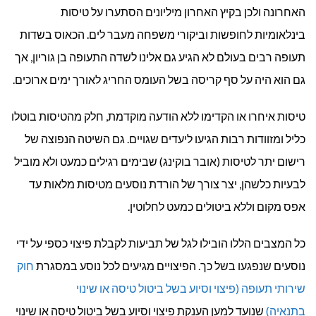
האחרונה ולכן בקיץ האחרון מיליונים הסתערו על טיסות
בינלאומיות לחופשות וביקורי משפחה מעבר לים. הכאוס בשדות
תעופה רבים בעולם לא הגיע גם אלינו לשדה התעופה בן גוריון, אך
גם הוא היה על סף קריסה בשל העומס החריג לאורך ימים ארוכים.
טיסות איחרו או הקדימו ללא הודעה מוקדמת, חלק מהטיסות בוטלו
כליל ומזוודות רבות הגיעו ליעדים שגויים. גם השיטה הנפוצה של
רישום יתר לטיסות (אובר בוקינג) שבימים רגילים כמעט ולא מוביל
לבעיות כלשהן, יצר צורך של הורדת נוסעים מטיסות מלאות עד
אפס מקום וללא ביטולים כמעט לחלוטין.
כל המצבים הללו הובילו לגל של תביעות לקבלת פיצוי כספי על ידי
נוסעים שנפגעו בשל כך. הפיצויים מגיעים לכל נוסע במסגרת
חוק
שירותי תעופה (פיצוי וסיוע בשל ביטול טיסה או שינוי
בתנאיה)
שנועד למען הענקת פיצוי וסיוע בשל ביטול טיסה או שינוי