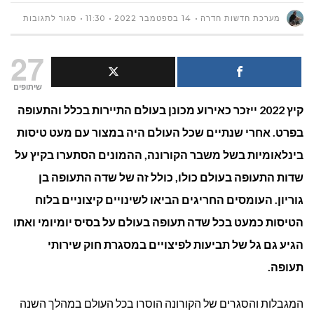
על
מערכת חדשות חדרה
14 בספטמבר 2022
11:30
סגור לתגובות
איך
27
אפשר
שיתופים
קיץ 2022 ייזכר כאירוע מכונן בעולם התיירות בכלל והתעופה
לקבל
בפרט. אחרי שנתיים שכל העולם היה במצור עם מעט טיסות
פיצוי
בינלאומיות בשל משבר הקורונה, ההמונים הסתערו בקיץ על
כספי
שדות התעופה בעולם כולו, כולל זה של שדה התעופה בן
גוריון. העומסים החריגים הביאו לשינויים קיצוניים בלוח
במסגר
הטיסות כמעט בכל שדה תעופה בעולם על בסיס יומיומי ואתו
חוק
הגיע גם גל של תביעות לפיצויים במסגרת חוק שירותי
שירותי
תעופה.
תעופה
המגבלות והסגרים של הקורונה הוסרו בכל העולם במהלך השנה