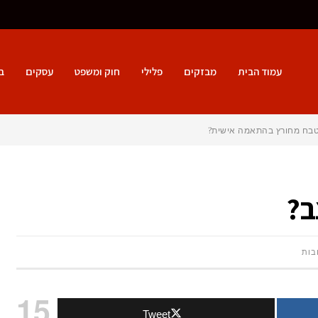
עמוד הבית
מבזקים
פלילי
חוק ומשפט
עסקים
ב
מטבח מחורץ בהתאמה אישית?
ב?
על
בות
כמה
15
Tweet
עולה