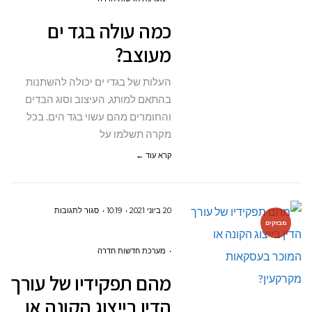
בגד
כמה עולה בגד ים
ים
מעוצב?
מעוצב?
העלות של בגדי ים יכולה להשתנות
בהתאם למותג, העיצוב וסוג הבדים
והחומרים מהם עשוי בגד הים. בכל
מקרה תשלמו על
קרא עוד ←
על
20 ביוני 2021
10:19
סגור לתגובות
מבזקים
מהם
תפקידיו
מערכת חדשות חדרה
של
מהם תפקידיו של עורך
עורך
הדין בייצוג הקונה או
הדין