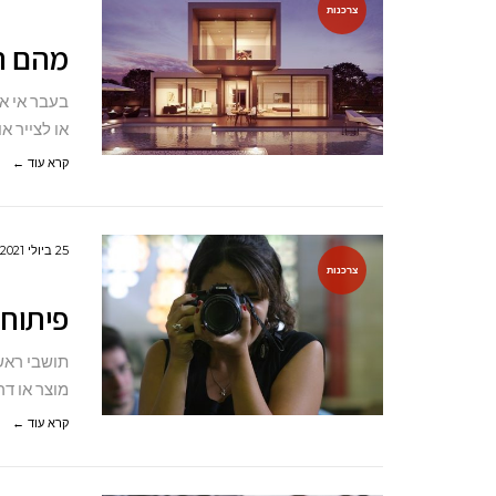
צרכנות
מהם ה
בעבר אי א
או לצייר א
קרא עוד ←
25 ביולי 2021
צרכנות
פיתוח 
תושבי ראש
מוצר או דר
קרא עוד ←