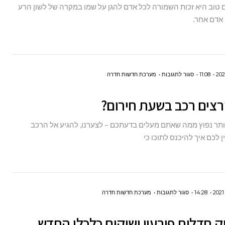
 טוב היא זכות השמורה לכל אדם להגן על שמו במקרה של לשון הרע
טוב
י אדם אחר.
שם
משמן
טוב
על
11:08
סגור לתגובות
מערכת חדשות חדרה
איך
רצים רכב בשעת חירום?
פורצים
רכב
ותר נפוץ ממה שאתם מעלים בדעתכם – לצערנו, להגיע אל הרכב
בשעת
ן לכם איך להיכנס לתוכו כי
חירום?
על
14:28
סגור לתגובות
מערכת חדשות חדרה
איך
ק חדלות פירעון ושיקום כלכלי החדש
חוק