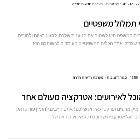
על
12:15
סגור לתגובות
מערכת חדשות חדרה
שירותי
 תמלול משפטיים
תמלול
משפטיים
ת המשפט היא לשטוח את הטענות שלכם, להציג ראיות ולהוכיח
שצודק. אחד הכלים המשפטיים העומדים לרשותכם הוא
על
13:59
סגור לתגובות
מערכת חדשות חדרה
אוטו
וכל לאירועים: אטרקציה מעולם אחר
אוכל
לאירועים:
מיק מרשים ופרקטי לאירוע שלכם? אתם חייבים להזמין פוד טראק
אטרקציה
דובר על אטרקציה שהופכת כל אירוע לחוויה של
מעולם
אחר