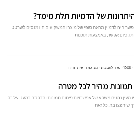
מהם
יתרונות של הדמיות תלת מימד?
היתרונות
של
פשר היה לדמיין מראה סופי של מוצר והמשקיעים היו מנסים לשרטט
הדמיות
ותו. כיום אפשר, באמצעות תוכנות
תלת
מימד?
על
10:06
סגור לתגובות
מערכת חדשות חדרה
פיתוח
תמונות מהיר לכל מטרה
תמונות
מהיר
 העין נהנים משפע של אפשרויות פיתוח תמונות והדפסה כמעט על כל
לכל
ך שיחפצו בה. כל זאת
מטרה