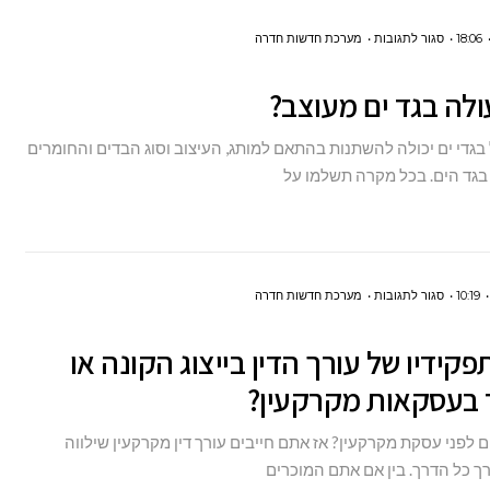
על
18:06
סגור לתגובות
מערכת חדשות חדרה
כמה
לה בגד ים מעוצב?
עולה
בגד
בגדי ים יכולה להשתנות בהתאם למותג, העיצוב וסוג הבדים והחומרים
ים
בגד הים. בכל מקרה תשלמו על
מעוצב?
על
10:19
סגור לתגובות
מערכת חדשות חדרה
מהם
קידיו של עורך הדין בייצוג הקונה או
תפקידיו
של
 בעסקאות מקרקעין?
עורך
 לפני עסקת מקרקעין? אז אתם חייבים עורך דין מקרקעין שילווה
הדין
ך כל הדרך. בין אם אתם המוכרים
בייצוג