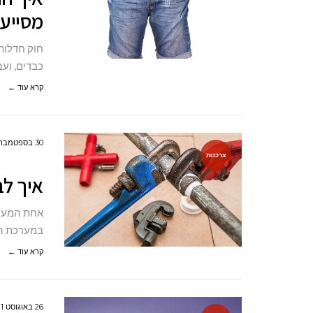
מסייע 
חוק חדלות 
כבדים, ועב
קרא עוד ←
30 בספטמבר 2021
צרכנות
איך לב
אחת המערכ
במערכת הז
קרא עוד ←
26 באוגוסט 2021