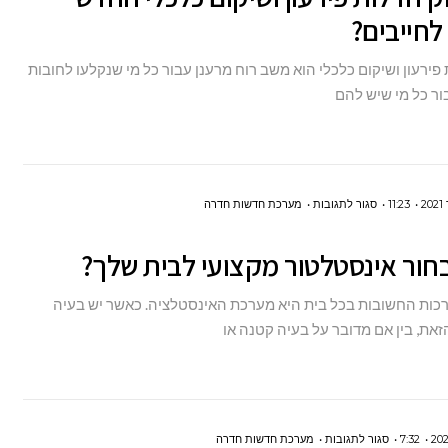
לחייבים?
חדלות
פירעון
פירעון ושיקום כלכלי הוא משב רוח מרענן עבור כל מי שנקלעו לחובות
ושיקום
ור כל מי שיש להם
כלכלי
החדש
מסייע
לחייבים?
על
11:23
סגור לתגובות
מערכת חדשות חדרה
איך
חור אינסטלטור מקצועי לבית שלך?
לבחור
אינסטלטור
ות החשובות בכל בית היא מערכת האינסטלציה. כאשר יש בעיה
מקצועי
את, בין אם מדובר על בעיה קטנה או
לבית
שלך?
על
7:32
סגור לתגובות
מערכת חדשות חדרה