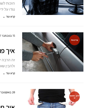
הזכות לשם
נגדו על יד
קרא עוד ←
15 בנובמבר 2021
צרכנות
איך פו
זה הרבה י
ולהבין שאי
קרא עוד ←
28 באוקטובר 2021
חוק ומשפ
ט
איך חו