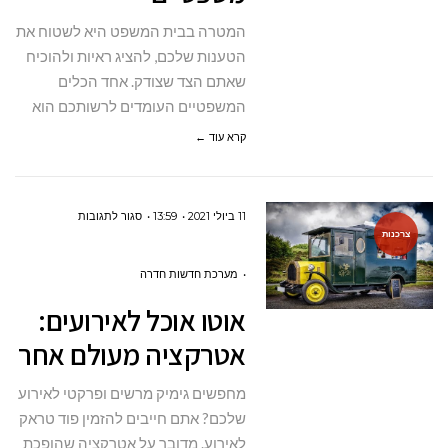
המטרה בבית המשפט היא לשטוח את
הטענות שלכם, להציג ראיות ולהוכיח
שאתם הצד שצודק. אחד הכלים
המשפטיים העומדים לרשותכם הוא
קרא עוד ←
על
11 ביולי 2021
13:59
סגור לתגובות
צרכנות
אוטו
אוכל
מערכת חדשות חדרה
לאירועים:
אוטו אוכל לאירועים:
אטרקציה
אטרקציה מעולם אחר
מעולם
אחר
מחפשים גימיק מרשים ופרקטי לאירוע
שלכם? אתם חייבים להזמין פוד טראק
לאירוע. מדובר על אטרקציה שהופכת