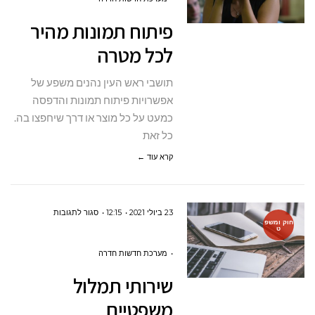
מהיר
פיתוח תמונות מהיר
לכל
לכל מטרה
מטרה
תושבי ראש העין נהנים משפע של
אפשרויות פיתוח תמונות והדפסה
כמעט על כל מוצר או דרך שיחפצו בה.
כל זאת
קרא עוד ←
על
23 ביולי 2021
12:15
סגור לתגובות
חוק ומשפ
ט
שירותי
תמלול
מערכת חדשות חדרה
משפטיים
שירותי תמלול
משפטיים