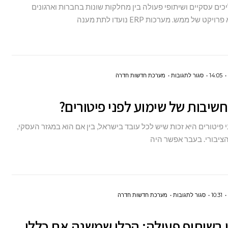
כים עסקיים ושיתופי פעולה בין מחלקות שונות בחברות וארגונים
מערכת
יקט של ממש. מערכות ERP נועדו לתת מענה
ERP?
על
14:05
סגור לתגובות
מערכת חדשות חדרה
מהי
שיבות של שימוע לפני פיטורים?
החשיבות
של
 פיטורים היא זכות שיש לכל עובד בישראל, בין אם הוא במגזר העסקי,
שימוע
הציבורי. בעבר אפשר היה
לפני
פיטורים?
על
10:31
סגור לתגובות
מערכת חדשות חדרה
גירושין
ן בשיתוף פעולה: הכלי שמשנה את כללי
בשיתוף