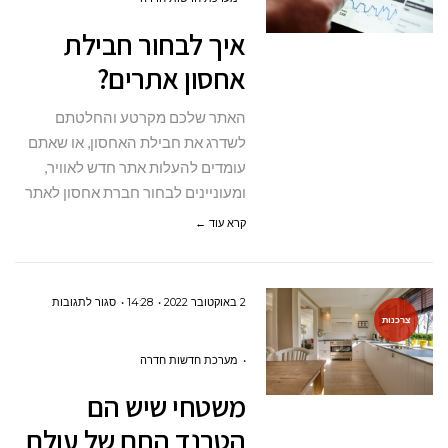
חבילת
איך לבחור חבילת
אחסון
אחסון אתרים?
אתרים?
האתר שלכם מקרטע והחלטתם
לשדרג את חבילת האחסון, או שאתם
עומדים להעלות אתר חדש לאוויר,
ומעוניינים לבחור חברת אחסון לאתר
קרא עוד ←
על
2 באוקטובר 2022
14:28
סגור לתגובות
צרכנות
משטחי
שיש
מערכת חדשות חדרה
הם
משטחי שיש הם
הטרנד
הטרנד החם של עולם
החם