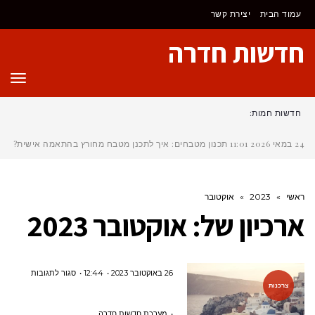
לתוכן
עמוד הבית
יצירת קשר
חדשות חדרה
תפר
חדשות חמות:
24 במאי 2026
11:01
תכנון מטבחים: איך לתכנן מטבח מחורץ בהתאמה אישית?
ראשי
»
2023
»
אוקטובר
ארכיון של:
אוקטובר 2023
על
26 באוקטובר 2023
12:44
סגור לתגובות
צרכנות
5
מלונות
מערכת חדשות חדרה