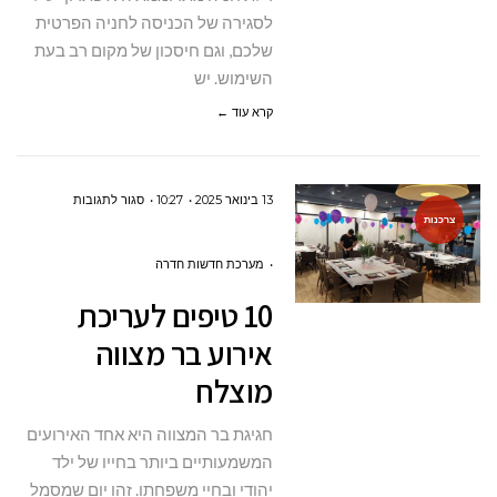
לסגירה של הכניסה לחניה הפרטית
שלכם, וגם חיסכון של מקום רב בעת
השימוש. יש
קרא עוד ←
על
13 בינואר 2025
10:27
סגור לתגובות
צרכנות
10
טיפים
מערכת חדשות חדרה
לעריכת
10 טיפים לעריכת
אירוע
אירוע בר מצווה
בר
מוצלח
מצווה
מוצלח
חגיגת בר המצווה היא אחד האירועים
המשמעותיים ביותר בחייו של ילד
יהודי ובחיי משפחתו. זהו יום שמסמל