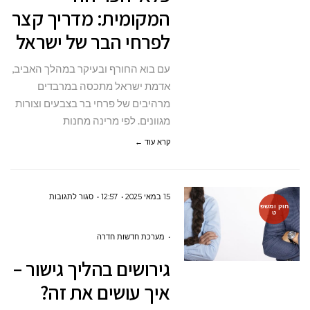
המקומית: מדריך קצר
קצר
לפרחי הבר של ישראל
לפרחי
הבר
עם בוא החורף ובעיקר במהלך האביב,
של
אדמת ישראל מתכסה במרבדים
ישראל
מרהיבים של פרחי בר בצבעים וצורות
מגוונים. לפי מרינה מחנות
קרא עוד ←
על
15 במאי 2025
12:57
סגור לתגובות
חוק ומשפ
ט
גירושים
בהליך
מערכת חדשות חדרה
גישור
גירושים בהליך גישור –
–
איך עושים את זה?
איך