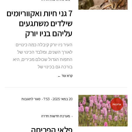
חיות
7 גני חיות ואקווריומים
ואקווריומים
שילדים משתגעים
שילדים
עליהם בניו יורק
משתגעים
עליהם
העיר ניו יורק קיבלה כמה כינויים
בניו
לאורך השנים, ומלבד הכינוי של
יורק
התפוח הגדול שכולם מכירים, היא
בורכה גם בכינוי של
קרא עוד ←
על
20 במאי 2025
7:53
סגור לתגובות
צרכנות
פלאי
הפריחה
מערכת חדשות חדרה
המקומית:
פלאי הפריחה
מדריך