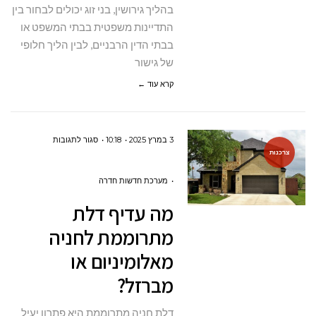
עושים
בהליך גירושין, בני זוג יכולים לבחור בין
את
התדיינות משפטית בבתי המשפט או
זה?
בבתי הדין הרבניים, לבין הליך חלופי
של גישור
קרא עוד ←
על
3 במרץ 2025
10:18
סגור לתגובות
צרכנות
מה
עדיף דלת
מערכת חדשות חדרה
מתרוממת
מה עדיף דלת
לחניה
מתרוממת לחניה
מאלומיניום
מאלומיניום או
או
מברזל?
מברזל?
דלת חניה מתרוממת היא פתרון יעיל