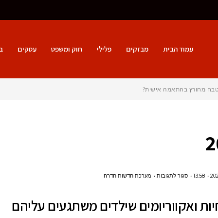
עמוד הבית
מבזקים
פלילי
חוק ומשפט
עסקים
ב
מטבח מחורץ בהתאמה אישית?
על
13:58
סגור לתגובות
מערכת חדשות חדרה
7
 חיות ואקווריומים שילדים משתגעים עליהם
גני
חיות