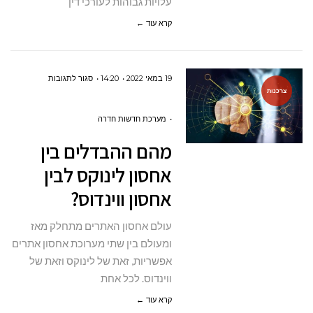
עלויות גבוהות לעורכי דין
קרא עוד ←
על
19 במאי 2022
14:20
סגור לתגובות
צרכנות
מהם
ההבדלים
מערכת חדשות חדרה
בין
מהם ההבדלים בין
אחסון
אחסון לינוקס לבין
לינוקס
אחסון ווינדוס?
לבין
אחסון
עולם אחסון האתרים מתחלק מאז
ווינדוס?
ומעולם בין שתי מערוכת אחסון אתרים
אפשריות, זאת של לינוקס וזאת של
ווינדוס. לכל אחת
קרא עוד ←