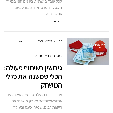
לכל עובד בישראל, בין אם הוא במגזר
העסקי, הפרטי או הציבורי. בעבר
אפשר היה
קרא עוד ←
על
20 ביוני 2022
10:31
סגור לתגובות
חוק ומשפ
ט
גירושין
בשיתוף
מערכת חדשות חדרה
פעולה:
גירושין בשיתוף פעולה:
הכלי
הכלי שמשנה את כללי
שמשנה
המשחק
את
כללי
עבור רבים המילה גירושין מעלה מיד
המשחק
אסוציאציות של מאבק משפטי עם
רגשות רבים, שנאה, כעס ובעיקר