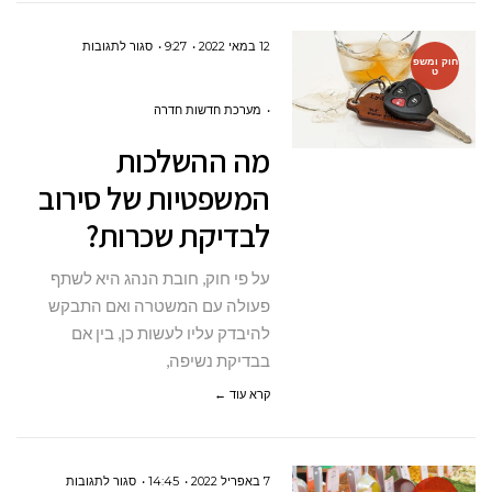
על
12 במאי 2022
9:27
סגור לתגובות
חוק ומשפ
ט
מה
ההשלכות
מערכת חדשות חדרה
המשפטיות
מה ההשלכות
של
המשפטיות של סירוב
סירוב
לבדיקת שכרות?
לבדיקת
שכרות?
על פי חוק, חובת הנהג היא לשתף
פעולה עם המשטרה ואם התבקש
להיבדק עליו לעשות כן, בין אם
בבדיקת נשיפה,
קרא עוד ←
על
7 באפריל 2022
14:45
סגור לתגובות