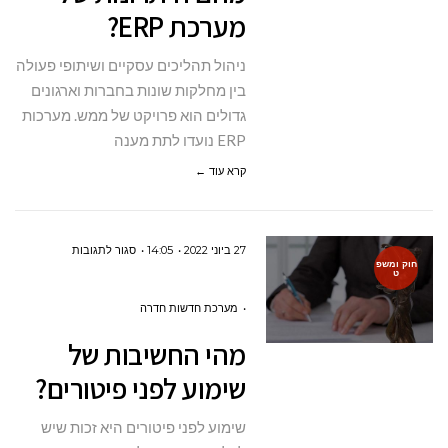
מערכת ERP?
ERP?
ניהול תהליכים עסקיים ושיתופי פעולה
בין מחלקות שונות בחברות וארגונים
גדולים הוא פרויקט של ממש. מערכות
ERP נועדו לתת מענה
קרא עוד ←
על
27 ביוני 2022
14:05
סגור לתגובות
חוק ומשפ
ט
מהי
החשיבות
מערכת חדשות חדרה
של
מהי החשיבות של
שימוע
שימוע לפני פיטורים?
לפני
פיטורים?
שימוע לפני פיטורים היא זכות שיש