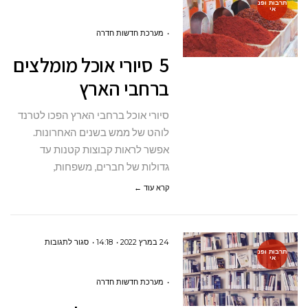
תרבות ופנ
אי
5
סיורי
מערכת חדשות חדרה
אוכל
5 סיורי אוכל מומלצים
מומלצים
ברחבי הארץ
ברחבי
הארץ
סיורי אוכל ברחבי הארץ הפכו לטרנד
לוהט של ממש בשנים האחרונות.
אפשר לראות קבוצות קטנות עד
גדולות של חברים, משפחות,
קרא עוד ←
על
24 במרץ 2022
14:18
סגור לתגובות
תרבות ופנ
אי
גיוס
המונים
מערכת חדשות חדרה
לספר