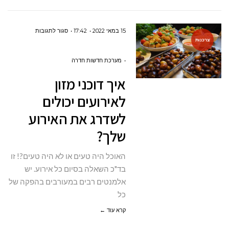
על
15 במאי 2022
17:42
סגור לתגובות
צרכנות
איך
דוכני
מערכת חדשות חדרה
מזון
איך דוכני מזון
לאירועים
לאירועים יכולים
יכולים
לשדרג את האירוע
לשדרג
שלך?
את
האירוע
האוכל היה טעים או לא היה טעים?! זו
שלך?
בד"כ השאלה בסיום כל אירוע. יש
אלמנטים רבים במעורבים בהפקה של
כל
קרא עוד ←