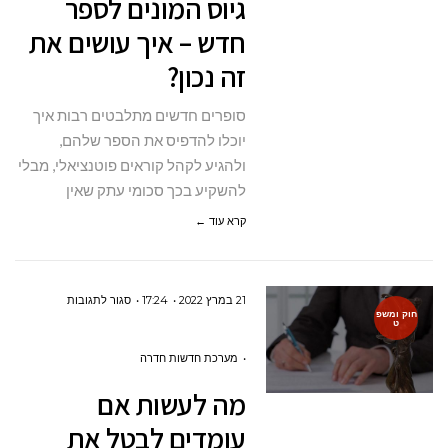
גיוס המונים לספר
חדש
חדש – איך עושים את
–
זה נכון?
איך
עושים
סופרים חדשים מתלבטים רבות איך
את
יוכלו להדפיס את הספר שלהם,
זה
ולהגיע לקהל קוראים פוטנציאלי, מבלי
נכון?
להשקיע בכך סכומי עתק שאין
קרא עוד ←
על
21 במרץ 2022
17:24
סגור לתגובות
חוק ומשפ
ט
מה
לעשות
מערכת חדשות חדרה
אם
מה לעשות אם
עומדים
עומדים לבטל את
לבטל