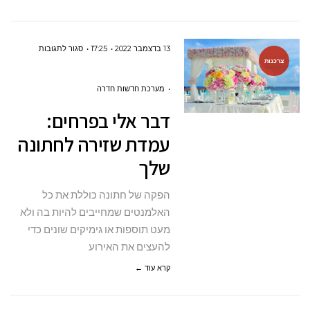
על
13 בדצמבר 2022
17:25
סגור לתגובות
צרכנות
דבר
אלי
מערכת חדשות חדרה
בפרחים:
דבר אלי בפרחים:
עמדת
עמדת שזירה לחתונה
שזירה
שלך
לחתונה
שלך
הפקה של חתונה כוללת את כל
האלמנטים שמחייבים להיות בה ולא
מעט תוספות או גימיקים שונים כדי
להעצים את האירוע
קרא עוד ←