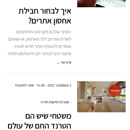
חבילת
איך לבחור חבילת
אחסון
אחסון אתרים?
אתרים?
האתר שלכם מקרטע והחלטתם
לשדרג את חבילת האחסון, או שאתם
עומדים להעלות אתר חדש לאוויר,
ומעוניינים לבחור חברת אחסון לאתר
קרא עוד ←
על
2 באוקטובר 2022
14:28
סגור לתגובות
צרכנות
משטחי
שיש
מערכת חדשות חדרה
הם
משטחי שיש הם
הטרנד
הטרנד החם של עולם
החם