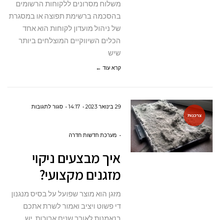
משלוח מסרונים ללקוחות הרשומים
בהסכמה ברשימת תפוצה או במסגרת
של ניהול מועדון לקוחות הוא אחד
הכלים השיווקיים המוצלחים ביותר
שיש
קרא עוד ←
על
29 בינואר 2023
14:17
סגור לתגובות
צרכנות
איך
מבצעים
מערכת חדשות חדרה
ניקוי
איך מבצעים ניקוי
מזגנים
מזגנים מקצועי?
מקצועי?
מזגן הוא מוצר שפועל על בסיס מנגנון
די פשוט ויציב ואמור לשרת אתכם
בנאמנות לאורך שנים ארוכות. יש