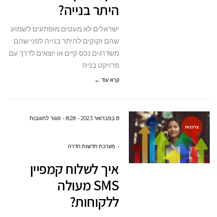
היתר בנייה?
היתר
בנייה?
ישראלים לא מעטים מופתעים לשמוע
שהם זקוקים להיתר בנייה לפני שהם
משדרגים נכס קיים או יוצאים לדרך עם
פרויקט בניה
קרא עוד ←
על
8 בפברואר 2023
8:28
סגור לתגובות
צרכנות
איך
לשלוח
מערכת חדשות חדרה
קמפיין
איך לשלוח קמפיין
SMS
SMS מעולה
מעולה
ללקוחות?
ללקוחות?