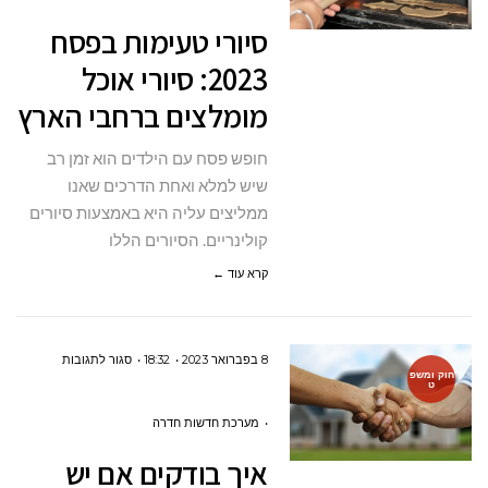
בפסח
סיורי טעימות בפסח
2023:
2023: סיורי אוכל
סיורי
מומלצים ברחבי הארץ
אוכל
מומלצים
חופש פסח עם הילדים הוא זמן רב
ברחבי
שיש למלא ואחת הדרכים שאנו
הארץ
ממליצים עליה היא באמצעות סיורים
קולינריים. הסיורים הללו
קרא עוד ←
על
8 בפברואר 2023
18:32
סגור לתגובות
חוק ומשפ
ט
איך
בודקים
מערכת חדשות חדרה
אם
איך בודקים אם יש
יש