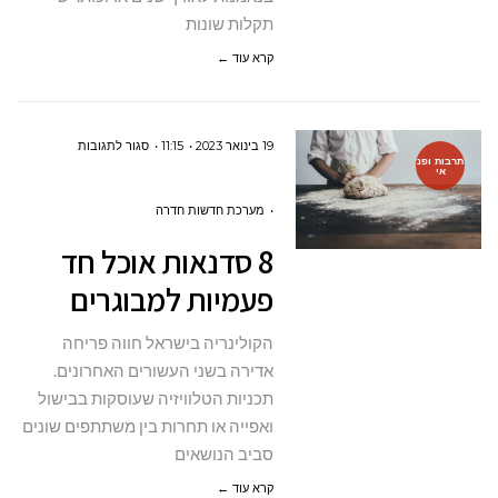
תקלות שונות
קרא עוד ←
על
19 בינואר 2023
11:15
סגור לתגובות
תרבות ופנ
אי
8
סדנאות
מערכת חדשות חדרה
אוכל
8 סדנאות אוכל חד
חד
פעמיות למבוגרים
פעמיות
למבוגרים
הקולינריה בישראל חווה פריחה
אדירה בשני העשורים האחרונים.
תכניות הטלוויזיה שעוסקות בבישול
ואפייה או תחרות בין משתתפים שונים
סביב הנושאים
קרא עוד ←