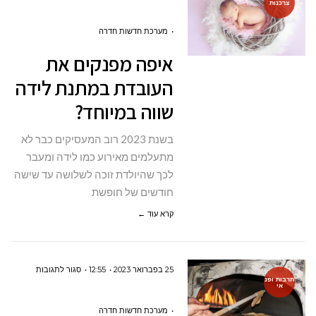
צרכנות
איפה
מפנקים
מערכת חדשות חדרה
את
איפה מפנקים את
העובדת
העובדת במתנת לידה
במתנת
שווה במיוחד?
לידה
שווה
בשנת 2023 רוב המעסיקים כבר לא
במיוחד?
מתעלמים מאירוע כמו לידה ומעבר
לכך שהיולדת זוכה לשלושה עד שישה
חודשים של חופשת
קרא עוד ←
על
25 בפברואר 2023
12:55
סגור לתגובות
תרבות ופנ
אי
סיורי
טעימות
מערכת חדשות חדרה