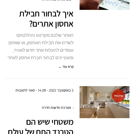
חבילת
איך לבחור חבילת
אחסון
אחסון אתרים?
אתרים?
האתר שלכם מקרטע והחלטתם
לשדרג את חבילת האחסון, או שאתם
עומדים להעלות אתר חדש לאוויר,
ומעוניינים לבחור חברת אחסון לאתר
קרא עוד ←
על
2 באוקטובר 2022
14:28
סגור לתגובות
צרכנות
משטחי
שיש
מערכת חדשות חדרה
הם
משטחי שיש הם
הטרנד
הטרנד החם של עולם
החם