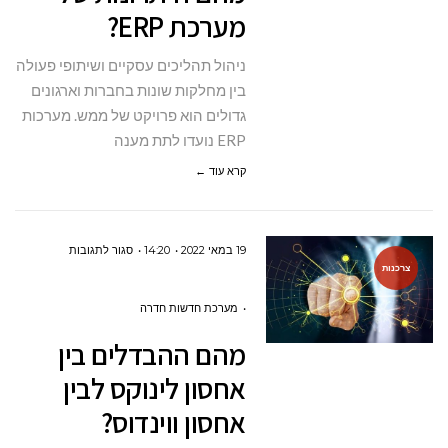
מערכת ERP?
ERP?
ניהול תהליכים עסקיים ושיתופי פעולה
בין מחלקות שונות בחברות וארגונים
גדולים הוא פרויקט של ממש. מערכות
ERP נועדו לתת מענה
קרא עוד ←
על
19 במאי 2022
14:20
סגור לתגובות
צרכנות
מהם
ההבדלים
מערכת חדשות חדרה
בין
מהם ההבדלים בין
אחסון
אחסון לינוקס לבין
לינוקס
אחסון ווינדוס?
לבין
אחסון