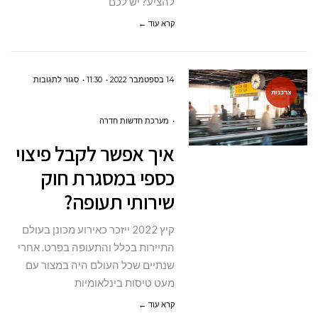
להציע? יש לכם
קרא עוד ←
על
14 בספטמבר 2022
11:30
סגור לתגובות
צרכנות
איך
אפשר
מערכת חדשות חדרה
לקבל
איך אפשר לקבל פיצוי
פיצוי
כספי במסגרת חוק
כספי
שירותי תעופה?
במסגרת
חוק
קיץ 2022 ייזכר כאירוע מכונן בעולם
שירותי
התיירות בכלל והתעופה בפרט. אחרי
תעופה?
שנתיים שכל העולם היה במצור עם
מעט טיסות בינלאומיות
קרא עוד ←