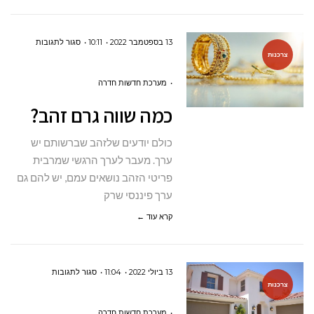
על
13 בספטמבר 2022
10:11
סגור לתגובות
צרכנות
כמה
שווה
מערכת חדשות חדרה
גרם
כמה שווה גרם זהב?
זהב?
כולם יודעים שלזהב שברשותם יש
ערך. מעבר לערך הרגשי שמרבית
פריטי הזהב נושאים עמם, יש להם גם
ערך פיננסי שרק
קרא עוד ←
על
13 ביולי 2022
11:04
סגור לתגובות
צרכנות
איך
לבחור
מערכת חדשות חדרה