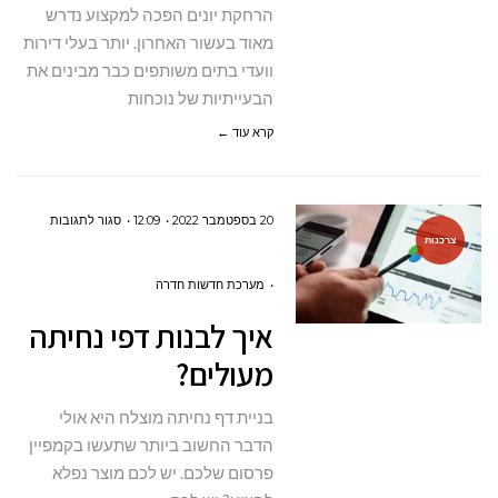
הרחקת יונים הפכה למקצוע נדרש
מאוד בעשור האחרון. יותר בעלי דירות
וועדי בתים משותפים כבר מבינים את
הבעייתיות של נוכחות
קרא עוד ←
על
20 בספטמבר 2022
12:09
סגור לתגובות
צרכנות
איך
לבנות
מערכת חדשות חדרה
דפי
איך לבנות דפי נחיתה
נחיתה
מעולים?
מעולים?
בניית דף נחיתה מוצלח היא אולי
הדבר החשוב ביותר שתעשו בקמפיין
פרסום שלכם. יש לכם מוצר נפלא