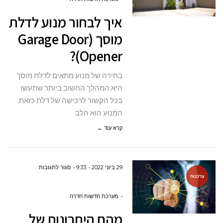
מנוע
איך לבחור מנוע לדלת
לדלת
מוסך (Garage Door
מוסך
Opener)?
(GARAGE
DOOR
בחירה של מנוע מתאים לדלת מוסך
OPENER)?
היא המהלך החשוב ביותר שתעשו
בכל הקשור לרכישה של דלת כזאת.
המנוע הוא הלב
קרא עוד ←
על
29 ביוני 2022
9:33
סגור לתגובות
צרכנות
מהם
היתרונות
מערכת חדשות חדרה
של
מהם היתרונות של
מערכת