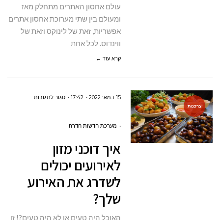
עולם אחסון האתרים מתחלק מאז
ווינדוס?
ומעולם בין שתי מערוכת אחסון אתרים
אפשריות, זאת של לינוקס וזאת של
ווינדוס. לכל אחת
קרא עוד ←
על
15 במאי 2022
17:42
סגור לתגובות
צרכנות
איך
דוכני
מערכת חדשות חדרה
מזון
איך דוכני מזון
לאירועים
לאירועים יכולים
יכולים
לשדרג את האירוע
לשדרג
שלך?
את
האירוע
האוכל היה טעים או לא היה טעים?! זו