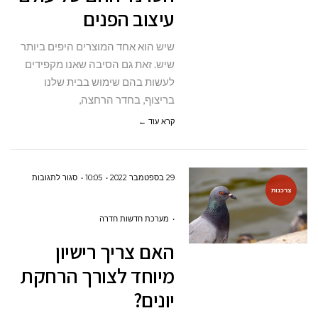
עיצוב הפנים
של
עולם
שיש הוא אחד המוצרים היפים ביותר
עיצוב
שיש. זאת גם הסיבה שאנו מקפידים
הפנים
לעשות בהם שימוש בבית שלנו
בריצוף, בחדר הרחצה,
קרא עוד ←
על
29 בספטמבר 2022
10:05
סגור לתגובות
צרכנות
האם
צריך
מערכת חדשות חדרה
רישיון
האם צריך רישיון
מיוחד
מיוחד לצורך הרחקת
לצורך
יונים?
הרחקת
יונים?